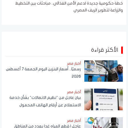
خطة حكومية جديدة لدعم الأمن الغذائي.. مباحثات بين التخطيط
والزراعة لتطوير الريف المصري
الأكثر قراءة
أخبار مصر
رسميًا.. أسعار البنزين اليوم الجمعة 7 أغسطس
2026
أخبار مصر
بيان عاجل من "نظيم الاتصالات" بشأن خدمة
الاستعلام عن أرقام الهاتف المحمول
المسجلة باسم المستخدم عبر تطبيق My
NTRA
أخبار مصر
عاجل | قطع المياه غدا بعدد من المناطق