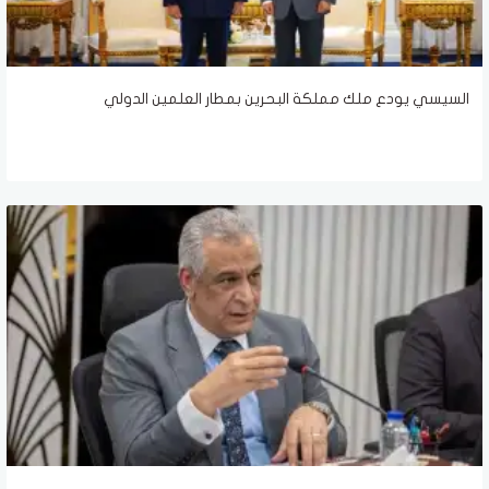
السيسي يودع ملك مملكة البحرين بمطار العلمين الدولي