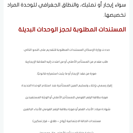
سواء إيجار أو تمليك، والنطاق الجغرافي للوحدة المراد
تخصيصها.
المستندات المطلوبة لحجز الوحدات البديلة
حددت وزارة الإسكان المستندات المطلوبة للتقديم على النحو التالي:
طلب مقدم من المستأجر الأصلي أو من امتدت إليه العلاقة الإيجارية.
صورة من عقد الإيجار أو ما يثبت استمراره قانونيًا.
إقرار رسمي بإخلاء وتسليم العين المستأجرة عند استلام الوحدة الجديدة.
صورة بطاقة الرقم القومي للمستأجر الأصلي أو الورثة المستفيدين.
شهادة ميلاد الأبناء القصر أو صورة بطاقة الرقم القومي للأبناء البالغين.
مستندات الحالة الاجتماعية (زواج – طلاق – قرار تمكين).
شهادة وفاة المستأجر الأصلي حال وجودها.