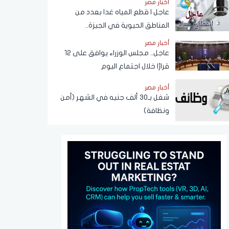
أخبار مصر
عبر تطبيق My NTRA
عاجل | قطع المياه غدا بعدد من
المناطق الحيوية في الجيزة..
ومناشدات للمواطنين بتدبير
أخبار مصر
احتياجاتهم
عاجل.. مجلس الوزراء يوافق على 12
قرارًا خلال اجتماع اليوم
أخبار مصر
شغل بـ30 ألف جنيه في الشهر (أمن
ونظافة)