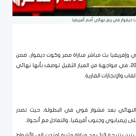
 ديفوار في ربع نهائي أمم أفريقيا
ي وإفريقيا بث مباشر مباراة مصر وكوت ديفوار، ضمن
منافسات ربع نهائي كأس الأمم الأفريقية 2025، في مواجهة من العيار الثقيل توصف بأنها نهائي
لقاب والإنجازات القارية.
النهائي بعد مشوار قوي في البطولة، حيث تصدر
وفي دور الـ16، تخطى الفراعنة عقبة منتخب بنين بنتيجة 3-1 بعد مباراة مثيرة امتدت إلى الأشواط