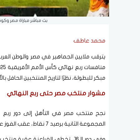
بث مباشر مباراة مصر وكوت
محمد عاطف
يترقب ملايين الجماهير في مصر والوطن العرب
مبكر للبطولة، نظرًا لتاريخ المنتخبين الحافل بالأ
مشوار منتخب مصر حتى ربع النهائي
نجح منتخب مصر في التأهل إلى دور ربع 
المجموعة الثانية برصيد 7 نقاط، عقب الفوز على زيمبابوي وجنوب أفريقيا، والتعادل مع أنجولا.