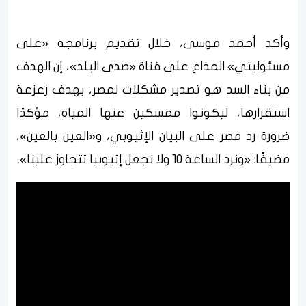
وأكد أحمد موسى، خلال تقديم برنامجه «على
مسئوليتي» المذاع على قناة «صدى البلد»، إن الهدف
من بناء السد هو تصدير مشكلات لمصر، بهدف زعزعة
استقرارها، ليكونوا ممسكين عنها المياه، مؤكدًا
ضرورة رد مصر على البيان الإثيوبي، و«العين بالعين»،
مضيفًا: «ونرد الساعة 10 ولا نجعل إثيوبيا تتجاوز علينا».