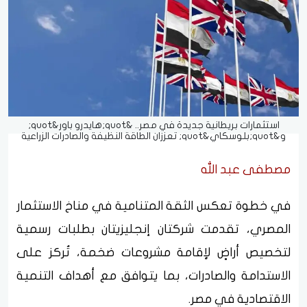
استثمارات بريطانية جديدة في مصر.. &quot;هايدرو باور&quot;
و&quot;بلوسكاي&quot; تعززان الطاقة النظيفة والصادرات الزراعية
مصطفى عبد الله
في خطوة تعكس الثقة المتنامية في مناخ الاستثمار
المصري، تقدمت شركتان إنجليزيتان بطلبات رسمية
لتخصيص أراضٍ لإقامة مشروعات ضخمة، تُركز على
الاستدامة والصادرات، بما يتوافق مع أهداف التنمية
الاقتصادية في مصر.