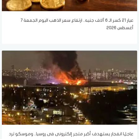
عيار 21 كسر الـ 6 آلاف جنيه.. ارتفاع سعر الذهب اليوم الجمعة 7
أغسطس 2026
عاجل| انفجار يستهدف أكبر متجر إلكترونى فى روسيا.. وموسكو ترد