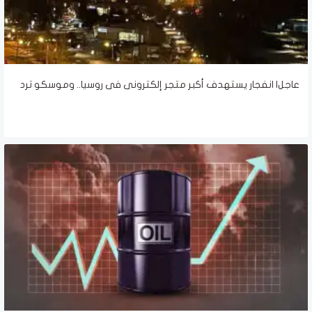
عاجل| انفجار يستهدف أكبر متجر إلكترونى فى روسيا.. وموسكو ترد