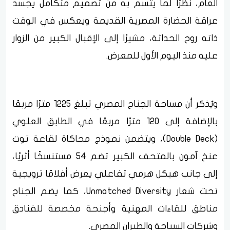
العام، نظرًا لما يتسم به من تصميم متكامل يجسد
عراقة الحضارة المصرية القديمة ويعكس في الوقت
ذاته روح الحداثة، مشيرًا إلى الإقبال الكبير من الزوار
عليه منذ اليوم الأول للمعرض.
ويُذكر أن مساحة الجناح المصري تبلغ 1225 مترًا مربعًا
بالإضافة إلى 120 مترًا مربعًا في الطابق العلوي
(Double Deck)، ويتضمن نموذج محاكاة لقاعة توت
عنخ آمون بالمتحف الكبير تضم 54 مستنسخًا أثريًا،
إلى جانب هيكل هرمي تفاعلي يعرض أفلامًا ترويجية
تحت شعار Unmatched Diversity، كما يضم الجناح
مناطق للقاءات المهنية وأجنحة مخصصة للفنادق
وشركات السياحة والطيران المصري.