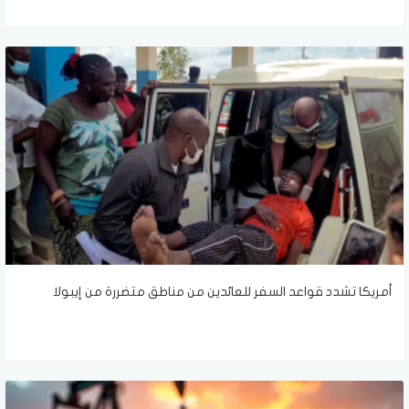
أمريكا تشدد قواعد السفر للعائدين من مناطق متضررة من إيبولا