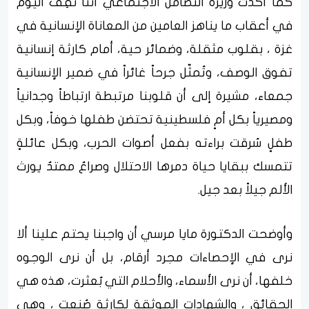
كما أكدت وزيرة التضامن الاجتماعي أننا نقِف اليوم
في أعقاب ما يناهز العامين من المعاناة الإنسانية في
غزة ، بقلوب مثقلة، وضمائر حية، أمام كارثة إنسانية
تفوق الوصف، وتُمثّل جرحاً غائراً في ضمير الإنسانية
جمعاء، مشيرة إلى أن قلوبنا مرتبطة ارتباطاً وجدانياً
ومصيرياً بكل أمٍ فلسطينية تحتضن طفلها خوفاً، وبكل
طفلٍ سُرقت براءته بفعل أصوات الحرب، وبكل عائلةٍ
تتمسك ببقايا حياة دمرها الاحتلال وصراعٌ ممتدٌ يورث
الألم جيلاً بعد جيل.
وأوضحت الدكتورة مايا مرسي أن واجبنا يحتم علينا ألا
نرى في الإحصاءات مجرد أرقام، بل أن نرى الوجوه
خلفها، أن نرى الأسماء، والأحلام التي بُعثرت، هذه هي
الحقائق ، والشهادات الموثقة لكارثةٍ صُنعت ، وهي