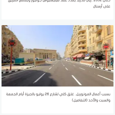
حتى 2032.. ريال مدريد يمدد عقد فينيسيوس جونيور ويقطع الطريق
على أرسنال
بسبب أعمال المونوريل.. غلق كلي لشارع 26 يوليو بالجيزة أيام الجمعة
والسبت والأحد (التفاصيل)