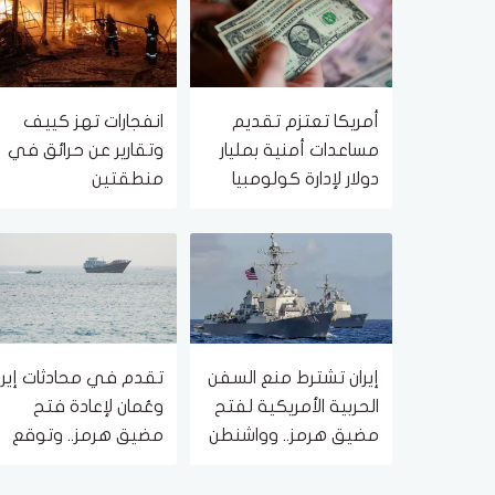
أمريكا تعتزم تقديم
انفجارات تهز كييف
مساعدات أمنية بمليار
وتقارير عن حرائق في
دولار لإدارة كولومبيا
منطقتين
الجديدة
إيران تشترط منع السفن
تقدم في محادثات إيرا
الحربية الأمريكية لفتح
وعُمان لإعادة فتح
مضيق هرمز.. وواشنطن
مضيق هرمز.. وتوقع
ترفض
اتفاق قريب