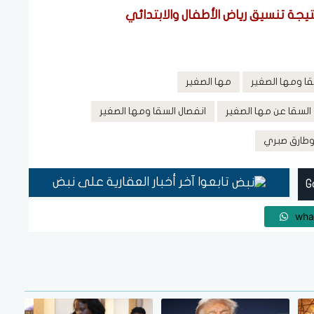
يجة تنسيق رياض الأطفال والابتدائي
ا ومها الصغير
مها الصغير
لسقا عن مها الصغير
انفصال السقا ومها الصغير
 وطارق صبري
تابعوا آخر أخبار العقارية على نبض
wha