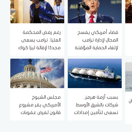
قضاء أمريكي يفسح
رغم رفض المحكمة
المجال لإدارة ترامب
العليا.. ترامب يسعى
لإلغاء الحماية المؤقتة
مجددًا لإقالة ليزا كوك
لمهاجري جنوب
من الاحتياطي الأمريكية
السودان وميانمار
بسبب أزمة هرمز..
مجلس الشيوخ
ن
شركات بالشرق الأوسط
الأمريكي يقر مشروع
تسعى لتأمين إمدادات
قانون لفرض عقوبات
الغاز من كندا
شاملة على روسيا