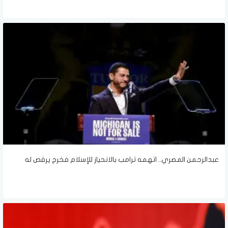
عبدالرحمن المصري.. اتهمه ترامب بالانحياز للإسلام فخرج يرقص له