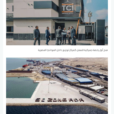
منح أول رخصة جمركية للعمل كمركز توزيع داخل الموانئ المصرية