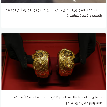
بسبب أعمال المونوريل.. غلق كلي لشارع 26 يوليو بالجيزة أيام الجمعة
والسبت والأحد (التفاصيل)
انخفاض الذهب عالميًا وسط تحركات إيرانية لمنع السفن الأمريكية
والإسرائيلية من مرور هرمز