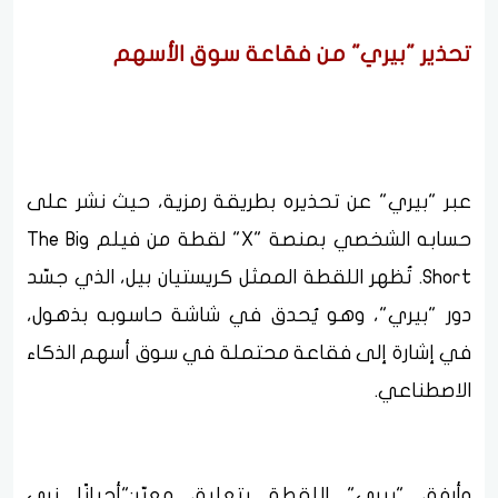
تحذير "بيري" من فقاعة سوق الأسهم
عبر "بيري" عن تحذيره بطريقة رمزية، حيث نشر على
حسابه الشخصي بمنصة "X" لقطة من فيلم The Big
Short. تُظهر اللقطة الممثل كريستيان بيل، الذي جسّد
دور "بيري"، وهو يُحدق في شاشة حاسوبه بذهول،
في إشارة إلى فقاعة محتملة في سوق أسهم الذكاء
الاصطناعي.
وأرفق "بيري" اللقطة بتعليق معبّر:"أحيانًا نرى