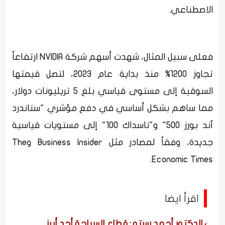
الاصطناعي.
فعلى سبيل المثال، شهدت أسهم شركة NVIDIA ارتفاعاً
تجاوز 1200% منذ بداية عام 2023، لتصل قيمتها
السوقية إلى مستوى قياسي بلغ 5 تريليونات دولار،
مما ساهم بشكل أساسي في دفع مؤشري "ستاندرد
آند بورز 500" و"ناسداك 100" إلى مستويات قياسية
جديدة، وفقاً لمصادر مثل Business Insider وThe
Economic Times.
اقرأ ايضا
الدكتور أحمد رستم: قطاع السياحة أحد أبرز