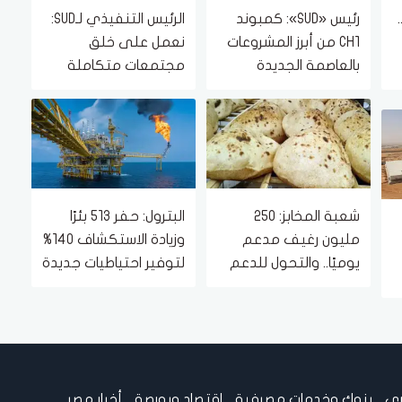
رئيس «SUD»: كمبوند
الرئيس التنفيذي لـSUD:
CH1 من أبرز المشروعات
نعمل على خلق
بالعاصمة الجديدة
مجتمعات متكاملة
ة
لموقعه المتميز
داخل مشروعاتنا
شعبة المخابز: 250
البترول: حفر 513 بئرًا
مليون رغيف مدعم
وزيادة الاستكشاف 140%
يوميًا.. والتحول للدعم
لتوفير احتياطيات جديدة
النقدي لن يؤثر على
توفير السلع الأساسية
ري
بنوك وخدمات مصرفية
اقتصاد وبورصة
أخبار مصر