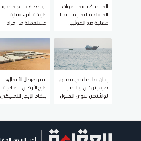
المتحدث باسم القوات
لو معاك مبلغ محدود..
المسلحة اليمنية: نفذنا
طريقة شراء سيارة
عملية ضد الحوثيين
مستعملة من مزاد
والقدرات التابعة لهم
حكومي بأسعار مناسب
إيران: نظامنا في مضيق
عضو «رجال الأعمال»:
هرمز نهائي ولا خيار
طرح الأراضي الصناعية
لواشنطن سوى القبول
بنظام الإيجار التمليكي
أو تكبد خسائر فادحة
يخفض تكلفة إنشاء
المصانع
أخبار السوق العقا