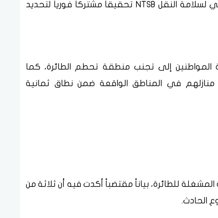
باشرت إدارة الطيران الفيدرالية والمجلس الوطني لسلامة النقل NTSB تحقيقاً مشتركاً فورياً لتحديد
طة المواطنين إلى تجنب منطقة تحطم الطائرة، كما
ي منازلهم في المناطق الواقعة ضمن نطاق ثمانية
 (UPS)، وهي الشركة المشغلة للطائرة، بياناً مقتضباً أكدت فيه أن ثلاثة من
ع الحادث.