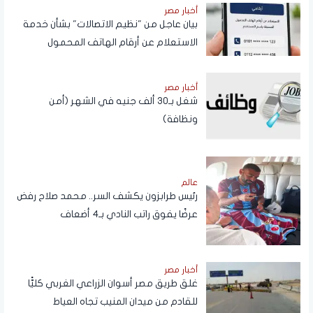
أخبار مصر
بيان عاجل من "نظيم الاتصالات" بشأن خدمة
الاستعلام عن أرقام الهاتف المحمول
المسجلة باسم المستخدم عبر تطبيق My
NTRA
أخبار مصر
شغل بـ30 ألف جنيه في الشهر (أمن
ونظافة)
عالم
رئيس طرابزون يكشف السر.. محمد صلاح رفض
عرضًا يفوق راتب النادي بـ4 أضعاف
أخبار مصر
غلق طريق مصر أسوان الزراعي الغربي كليًّا
للقادم من ميدان المنيب تجاه العياط