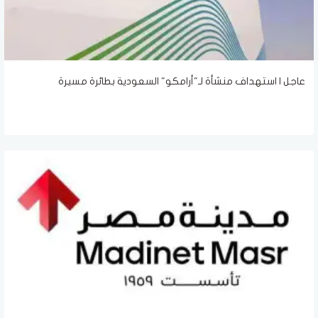
عاجل | استهداف منشأة لـ"أرامكو" السعودية بطائرة مسيرة