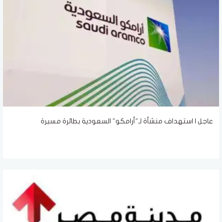
عاجل | استهداف منشأة لـ"أرامكو" السعودية بطائرة مسيرة