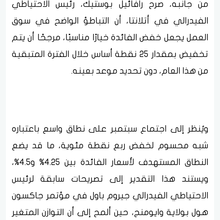
من جانبه، صرح رافائيل بوستيك، رئيس الاحتياطي
الفيدرالي في أتلانتا، أن التباطؤ الواضح في سوق
العمل يجعل خفض الفائدة خيارًا مناسبًا، مرجحًا أن يتم
تخفيض بمقدار 25 نقطة أساس خلال الفترة المتبقية
من هذا العام، دون تحديد موعد بعينه.
ويُنظر إلى اجتماع سبتمبر على نطاق واسع باعتباره
شبه محسوم لخفض ربع نقطة مئوية، ما قد يضع
النطاق المستهدف لأسعار الفائدة بين 4.25% و4.5%،
ويستند هذا التقدير إلى تصريحات سابقة لرئيس
الاحتياطي الفيدرالي جيروم باول في مؤتمر جاكسون
هول بولاية وايومنج، حين ألمح إلى أن التوازن المتغير