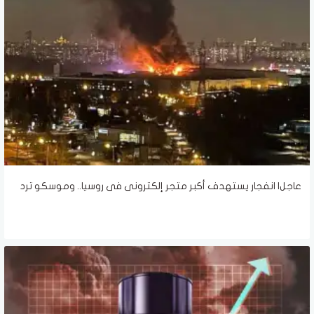
عاجل| انفجار يستهدف أكبر متجر إلكترونى فى روسيا.. وموسكو ترد