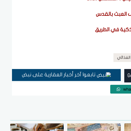
قف العبث بالقدس
 ذكية في الطريق
الغذائي
تابعوا آخر أخبار العقارية على نبض
wha