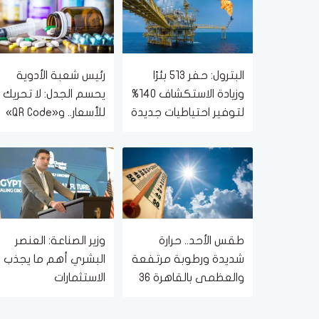
البترول: حفر 513 بئرًا
رئيس شعبة الأدوية
وزيادة الاستكشاف 140%
يحسم الجدل: لا تحريك
لتوفير احتياطيات جديدة
للأسعار.. و«QR Code»
يواجه الأدوية
المغشوشة
طقس الأحد.. حرارة
وزير الصناعة: العنصر
شديدة ورطوبة مرتفعة
البشري أهم ما يجذب
والعظمى بالقاهرة 36
الاستثمارات
درجة