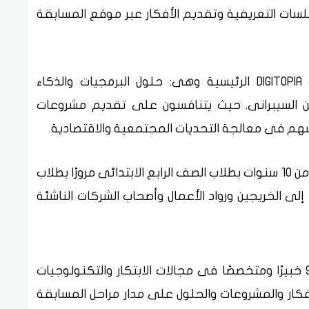
لسات التعريفية وتقديم الأفكار عبر موقع المسابقة
ويخوض المتسابقون المنافسة فى مسارات DIGITOPIA الرئيسية وهى: حلول البرمجيات والذكاء
أمن السيبرانى. حيث يتنافسون على تقديم مشروعات
سهم فى معالجة التحديات المجتمعية والاقتصادية.
وتضم المسابقة مختلف الفئات العمرية، بدءًا من 10 سنوات بطلاب الصف الرابع الابتدائى مرورًا بطلاب
إلى الخريجين ورواد الأعمال وأصحاب الشركات الناشئة
كما يشارك فى تحكيم المسابقة أكثر من 90 خبيرًا ومتخصصًا فى مجالات الابتكار والتكنولوجيات
فكار والمشروعات والحلول على مدار مراحل المسابقة