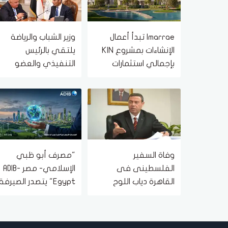
Imarrae تبدأ أعمال
وزير الشباب والرياضة
الإنشاءات بمشروع KIN
يلتقي بالرئيس
بإجمالي استثمارات
التنفيذي والعضو
تتجاوز 22 مليار جنيه
المنتدب لبنك saib
لبحث تعزيز التعاون
المشترك بين الجانبين
وفاة السفير
"مصرف أبو ظبي
الفلسطينى فى
الإسلامي- مصر ADIB-
القاهرة دياب اللوح
Egypt" يتصدر الصيرفة
اليوم
المستدامة بـ9 جوائز
دولية خلال 2025