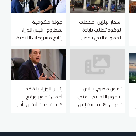
أسعار البنزين.. محطات
جولة حكومية
الوقود تطالب بزيادة
بمطروح.. رئيس الوزراء
العمولة التي تحصل
يتابع مشروعات التنمية
عليها
ومستجدات تطوير علم
الروم
تعاون مصري ياباني
رئيس الوزراء يتفقد
لتطوير التعليم الفني..
أعمال تطوير ورفع
تحويل 20 مدرسة إلى
كفاءة مستشفى رأس
مدارس دولية بمناهج
الحكمة المركزي
يابانية