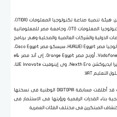
ويُشرف على تنظيم فعاليات المسابقة كل من: هيئة تنمية صناعة تكنولوجيا المعلومات (ITIDA)،
والمعهد القومى للاتصالات (NTI)، ومعهد تكنولوجيا المعلومات (ITI)، وجامعة مصر للمعلوماتية
نظمات الدولية والشركات العالمية والمحلية وهم: برنامج
الأمم المتحدة الإنمائى UNDP، هواوى للتكنولوجيا مصر HUAWEI Egypt، سيسكو مصر Cisco Egypt،
المصرية للاتصالات WE، فودافون مصر Vodafone Egypt، أورنج مصر Orange Egypt، إى آند مصر e&
Egypt ، أى سى تى مصر ICT Misr، نيكست إيرا ايديوكشن Nexth Era، وى إينوفيت WE Innovate،
وكانت وزارة الاتصالات وتكنولوجيا المعلومات قد أطلقت مسابقة DIGITOPIA الوطنية فى نسختها
، فى ضوء استراتيجية بناء القدرات الرقمية ورؤيتها فى الاستثمار فى
اكتشاف المبتكرين فى مختلف الفئات العمرية.