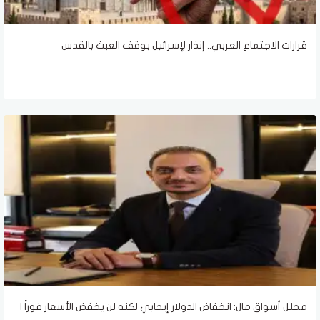
قرارات الاجتماع العربي.. إنذار لإسرائيل بوقف العبث بالقدس
محلل أسواق مال: انخفاض الدولار إيجابي لكنه لن يخفض الأسعار فوراً |