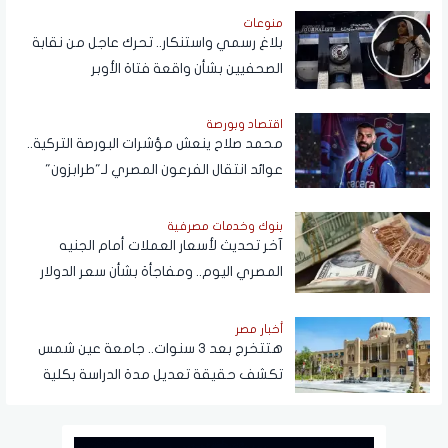
منوعات
بلاغ رسمي واستنكار.. تحرك عاجل من نقابة
الصحفيين بشأن واقعة فتاة الأوبر
اقتصاد وبورصة
محمد صلاح ينعش مؤشرات البورصة التركية..
عوائد انتقال الفرعون المصري لـ"طرابزون"
تتجاوز المستطيل الأخضر
بنوك وخدمات مصرفية
آخر تحديث لأسعار العملات أمام الجنيه
المصري اليوم.. ومفاجأة بشأن سعر الدولار
قريبًا
أخبار مصر
هتتخرج بعد 3 سنوات.. جامعة عين شمس
تكشف حقيقة تعديل مدة الدراسة بكلية
تجارة