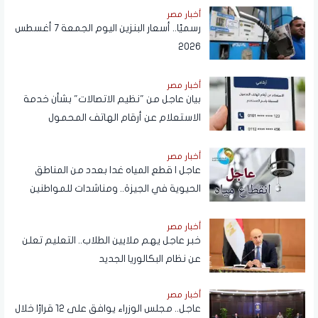
أخبار مصر
رسميًا.. أسعار البنزين اليوم الجمعة 7 أغسطس
2026
أخبار مصر
بيان عاجل من "نظيم الاتصالات" بشأن خدمة
الاستعلام عن أرقام الهاتف المحمول
المسجلة باسم المستخدم عبر تطبيق My
NTRA
أخبار مصر
عاجل | قطع المياه غدا بعدد من المناطق
الحيوية في الجيزة.. ومناشدات للمواطنين
بتدبير احتياجاتهم
أخبار مصر
خبر عاجل يهم ملايين الطلاب.. التعليم تعلن
عن نظام البكالوريا الجديد
أخبار مصر
عاجل.. مجلس الوزراء يوافق على 12 قرارًا خلال