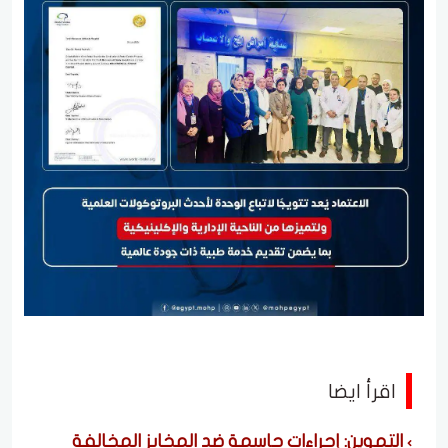
اقرأ ايضا
التموين: إجراءات حاسمة ضد المخابز المخالفة