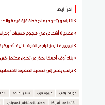
اقرأ ايضا
نتنياهو يتعهد بمنح خطة غزة فرصة والحد 
مصرع 6 أشخاص في هجوم مسيّرات أوكراني على بيلجورود
نيويورك تايمز: تراجع القوة النارية الأمريكي
بنك أوف أمريكا يحذر من تحول محتمل في م
ترامب يلمح إلى تصعيد الضغوط الاقتصادية ع
دونالد ترامب
جيروم باول
أسعار الفائدة
الاحت
الفائدة في أمريكا
مجلس الاحتياطي الفيدرالي
ا