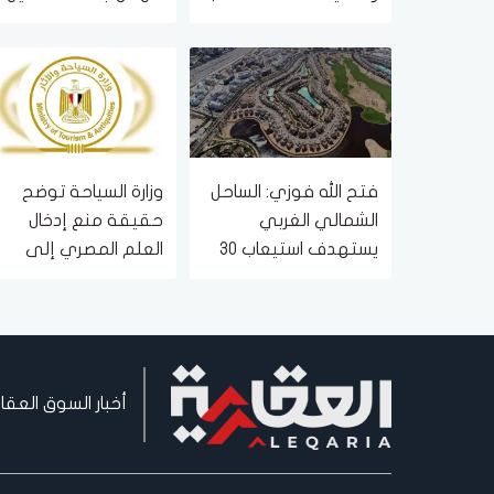
الأدبي
فتح الله فوزي: الساحل
وزارة السياحة توضح
الشمالي الغربي
حقيقة منع إدخال
يستهدف استيعاب 30
العلم المصري إلى
مليون نسمة بحلول
منطقة آثار سقارة
2052
أخبار السوق العقا