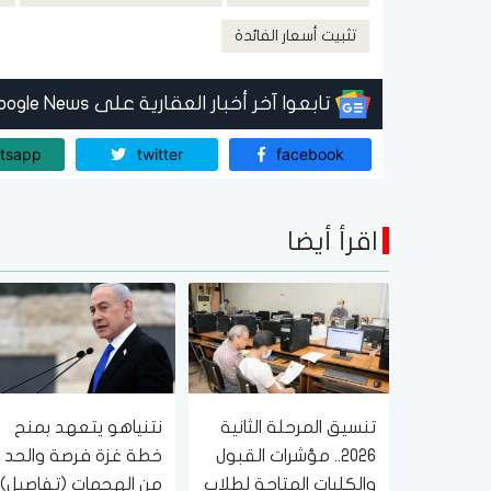
تثبيت أسعار الفائدة
تابعوا آخر أخبار العقارية على Google News
tsapp
twitter
facebook
اقرأ أيضا
تنسيق المرحلة الثانية
نتنياهو يتعهد بمنح
2026.. مؤشرات القبول
خطة غزة فرصة والحد
والكليات المتاحة لطلاب
من الهجمات (تفاصيل)