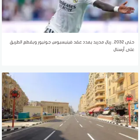
حتى 2032.. ريال مدريد يمدد عقد فينيسيوس جونيور ويقطع الطريق
على أرسنال