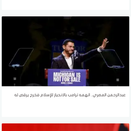
عبدالرحمن المصري.. اتهمه ترامب بالانحياز للإسلام فخرج يرقص له