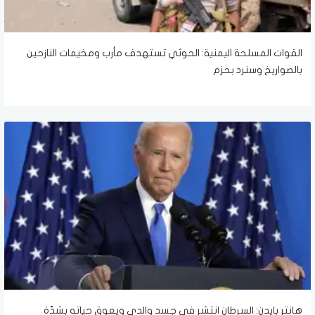
القوات المسلحة اليمنية: الحوثي تستهدف مأرب ومخيمات النازحين
بالصواريخ وسنرد بحزم
هانتر بايدن: السرطان انتشر في جسد والدي ويعوق حياته بشدّة