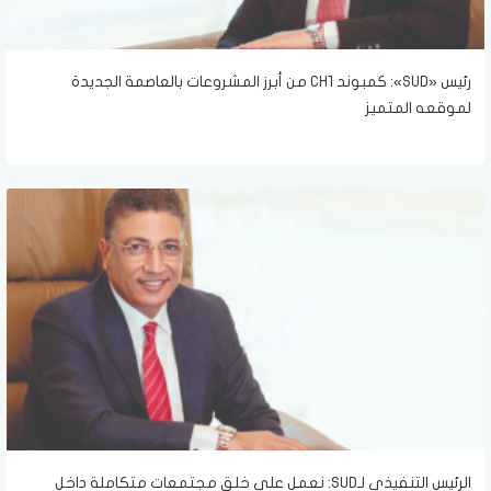
رئيس «SUD»: كمبوند CH1 من أبرز المشروعات بالعاصمة الجديدة
لموقعه المتميز
الرئيس التنفيذي لـSUD: نعمل على خلق مجتمعات متكاملة داخل