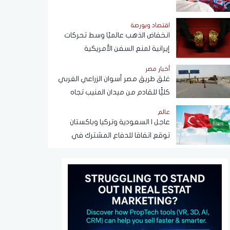
أضعاف
اقتصاد وبورصة
انخفاض الذهب عالميًا وسط تحركات
إيرانية لمنع السفن الأمريكية
والإسرائيلية من مرور هرمز
أخبار مصر
غلق طريق مصر أسوان الزراعي الغربي
كليًّا للقادم من ميدان المنيب تجاه
العياط
عالم
عاجل | السعودية وتركيا وباكستان
توقع اتفاقا للدفاع المشترك في
الرياض