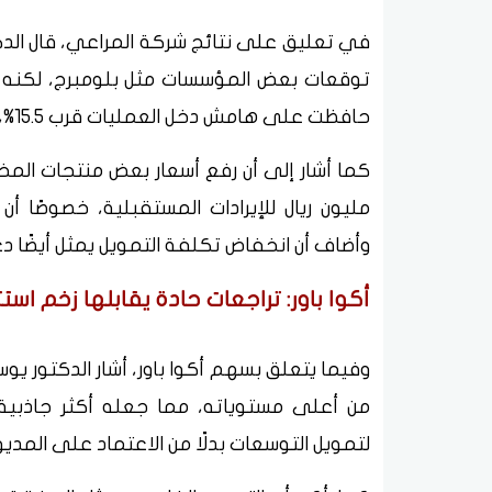
توقعات بعض المؤسسات مثل بلومبرج، لكنه وص
حافظت على هامش دخل العمليات قرب 15.5%، رغم ضغوط ارتفاع التكلفة.
وأضاف أن انخفاض تكلفة التمويل يمثل أيضًا دعمً
أكوا باور: تراجعات حادة يقابلها زخم است
من أعلى مستوياته، مما جعله أكثر جاذبية ل
لتمويل التوسعات بدلًا من الاعتماد على المديو