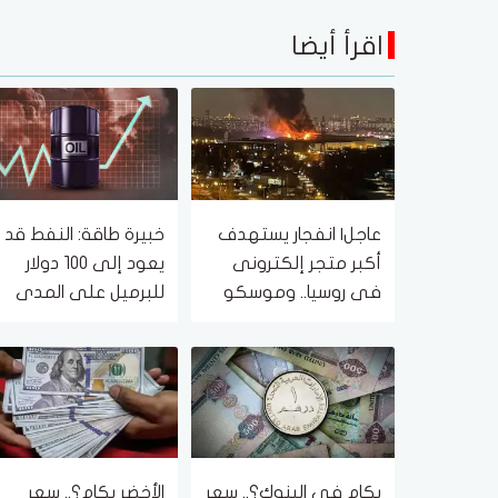
اقرأ أيضا
عاجل| انفجار يستهدف
خبيرة طاقة: النفط قد
أكبر متجر إلكترونى
يعود إلى 100 دولار
فى روسيا.. وموسكو
للبرميل على المدى
ترد
القصير
بكام في البنوك؟.. سعر
الأخضر بكام؟.. سعر