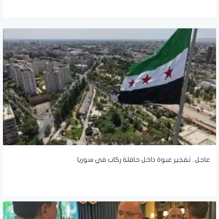
عاجل.. تفجير عبوة داخل حافلة ركاب في سوريا