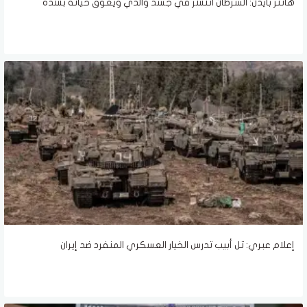
هانتر بايدن: السرطان انتشر في جسد والدي ويعوق حياته بشدّة
إعلام عبري: تل أبيب تدرس الخيار العسكري المنفرد ضد إيران