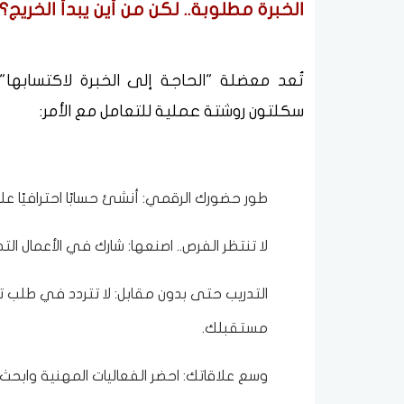
الخبرة مطلوبة.. لكن من أين يبدأ الخريج؟
تُعد معضلة "الحاجة إلى الخبرة لاكتسابها" 
سكلتون روشتة عملية للتعامل مع الأمر:
طور حضورك الرقمي: أنشئ حسابًا احترافيًا على LinkedIn، وركّز على المهارات التي تطلبها ال
لا تنتظر الفرص.. اصنعها: شارك في الأعمال الت
التدريب حتى بدون مقابل: لا تتردد في طلب
مستقبلك.
وسع علاقاتك: احضر الفعاليات المهنية وابحث