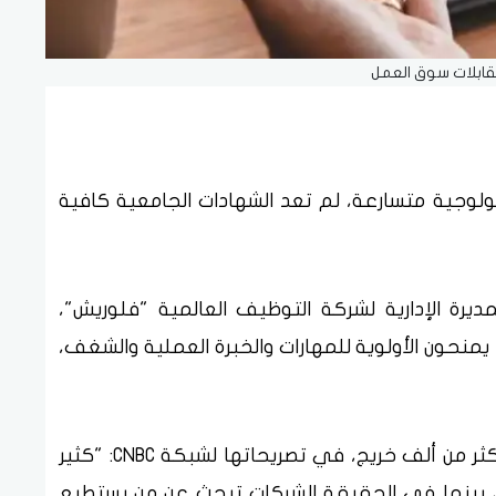
قابلات سوق العمل
وجية متسارعة، لم تعد الشهادات الجامعية كافية
يرة الإدارية لشركة التوظيف العالمية "فلوريش"،
 يمنحون الأولوية للمهارات والخبرة العملية والشغف،
وتقول سكلتون، التي أشرفت على توظيف أكثر من ألف خريج، في تصريحاتها لشبكة CNBC: "كثير
 بينما في الحقيقة الشركات تبحث عن من يستطيع