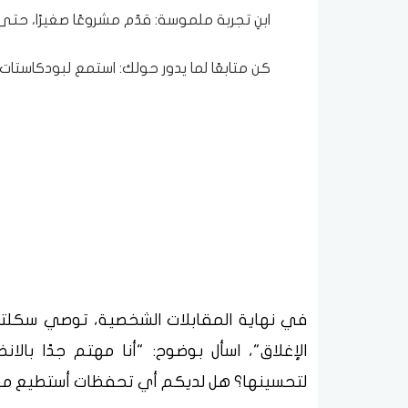
ابنِ تجربة ملموسة: قدّم مشروعًا صغيرًا، حت
كن متابعًا لما يدور حولك: استمع لبودكاستات، 
في نهاية المقابلات الشخصية، توصي سكلتون
الإغلاق"، اسأل بوضوح: "أنا مهتم جدًا بال
لتحسينها؟ هل لديكم أي تحفظات أستطيع مع