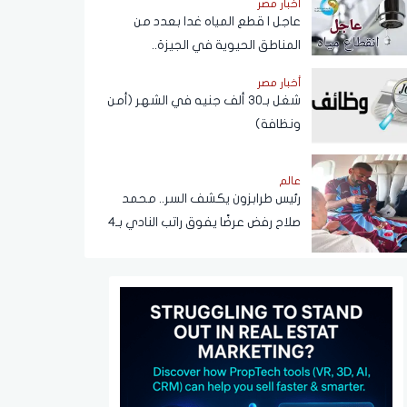
أخبار مصر
عبر تطبيق My NTRA
عاجل | قطع المياه غدا بعدد من
المناطق الحيوية في الجيزة..
ومناشدات للمواطنين بتدبير
أخبار مصر
احتياجاتهم
شغل بـ30 ألف جنيه في الشهر (أمن
ونظافة)
عالم
رئيس طرابزون يكشف السر.. محمد
صلاح رفض عرضًا يفوق راتب النادي بـ4
أضعاف