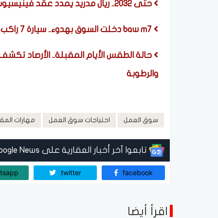
حتى 2032.. ريال مدريد يمدد عقد فينيسيوس جونيور ويقطع الطريق على أرسنال
baw m7 دخلت السوق بهدوء.. سيارة 7 راكب تحت المليون
حالة الطقس الأيام المقبلة.. الأرصاد تكشف
والرطوبة
سوق العمل
احتياجات سوق العمل
مهارات المق
تابعوا آخر أخبار العقارية على Google News
tsapp
twitter
facebook
اقرأ أيضا