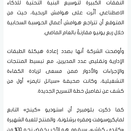
النفقات الكبيرة لتوسيع البنية التحتية للذكاء
الاصطناعي أثّرت على هوامش الربحية، حيث من
المتوقع أن تتراجع هوامش أعمال الحوسبة السحابية
خلال ربع يونيو مقارنةً بالعام الماضي.
وأوضحت الشركة أنها بصدد إعادة هيكلة الطبقات
الإدارية وتقليص عدد المديرين، مع تبسيط المنتجات
والإجراءات والأدوار ضمن مسعى لزيادة الكفاءة
التشغيلية، وكانت صحيفة «سياتل تايمز» أول من
كشف عن تفاصيل خطة التسريح الجديدة.
كما ذكرت بلومبرج أن استوديو «كينج» التابع
لمايكروسوفت ومقره برشلونة، والمنتج للعبة الشهيرة
«كاندي كراش»، سيقوم هو الآخر بخفض نحو 10% من