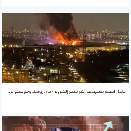
عاجل| انفجار يستهدف أكبر متجر إلكترونى فى روسيا.. وموسكو ترد