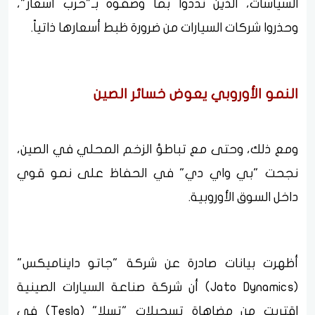
السياسات، الذين نددوا بما وصفوه بـ"حرب أسعار"،
وحذروا شركات السيارات من ضرورة ظبط أسعارها ذاتياً.
النمو الأوروبي يعوض خسائر الصين
ومع ذلك، وحتى مع تباطؤ الزخم المحلي في الصين،
نجحت "بي واي دي" في الحفاظ على نمو قوي
داخل السوق الأوروبية.
أظهرت بيانات صادرة عن شركة "جاتو دايناميكس"
(Jato Dynamics) أن شركة صناعة السيارات الصينية
اقتربت من مضاهاة تسجيلات "تسلا" (Tesla) في