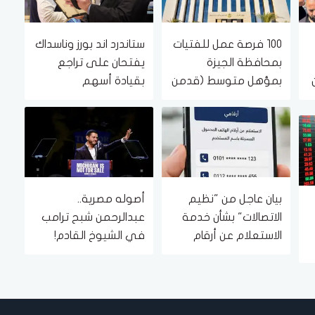
100 فرصة عمل للفتيات
ستاندرد اند بورز وناسداك
بمحافظة الجيزة
يفتحان على تراجع
بمؤهل متوسط (قدمن
بقيادة أسهم
الآن)
التكنولوجيا
بيان عاجل من "نظيم
أصوله مصرية..
الاتصالات" بشأن خدمة
عبدالرحمن شبح ترامب
الاستعلام عن أرقام
في الشيوخ القادم!
الهاتف المحمول
المسجلة باسم
المستخدم عبر تطبيق
My NTRA