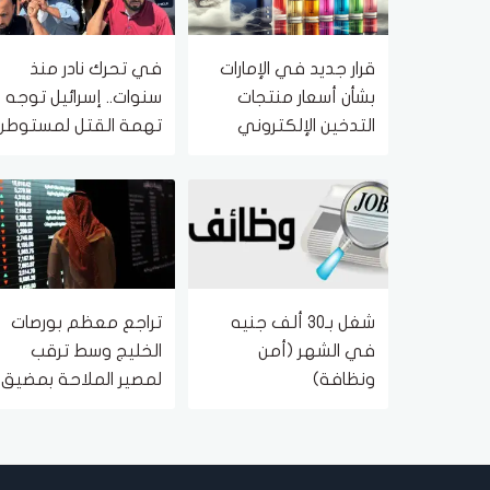
قرار جديد في الإمارات
في تحرك نادر منذ
بشأن أسعار منتجات
سنوات.. إسرائيل توجه
التدخين الإلكتروني
تهمة القتل لمستوطن
يدخل حيز التنفيذ
قتل ناشطًا فلسطينيًا
سبتمبر المقبل
شغل بـ30 ألف جنيه
تراجع معظم بورصات
في الشهر (أمن
الخليج وسط ترقب
ونظافة)
لمصير الملاحة بمضيق
هرمز وتصاعد توترات
البحر الأحمر