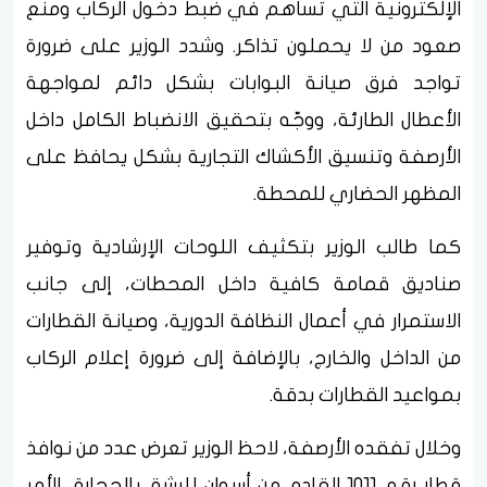
الإلكترونية التي تساهم في ضبط دخول الركاب ومنع
صعود من لا يحملون تذاكر. وشدد الوزير على ضرورة
تواجد فرق صيانة البوابات بشكل دائم لمواجهة
الأعطال الطارئة، ووجّه بتحقيق الانضباط الكامل داخل
الأرصفة وتنسيق الأكشاك التجارية بشكل يحافظ على
المظهر الحضاري للمحطة.
كما طالب الوزير بتكثيف اللوحات الإرشادية وتوفير
صناديق قمامة كافية داخل المحطات، إلى جانب
الاستمرار في أعمال النظافة الدورية، وصيانة القطارات
من الداخل والخارج، بالإضافة إلى ضرورة إعلام الركاب
بمواعيد القطارات بدقة.
وخلال تفقده الأرصفة، لاحظ الوزير تعرض عدد من نوافذ
قطار رقم 1011 القادم من أسوان للرشق بالحجارة، الأمر