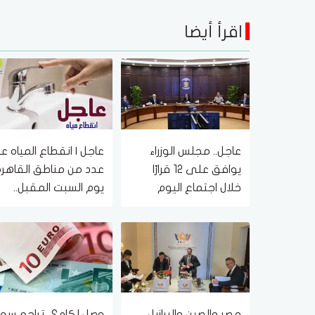
اقرأ أيضا
عاجل.. مجلس الوزراء
عاجل | انقطاع المياه ع
يوافق على 12 قرارًا
عدد من مناطق القاهرة
خلال اجتماع اليوم
يوم السبت المقبل..
تعرف على الأماكن
المتأثرة وموعد عودة
الخدمة
مصر والصين والبرازيل
وصل لكام؟.. تراجع سعر