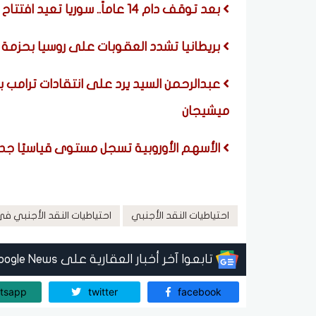
بعد توقف دام 14 عاماً.. سوريا تعيد افتتاح مطار دير الزور الدولي
بريطانيا تشدد العقوبات على روسيا بحزمة
عبدالرحمن السيد يرد على انتقادات ترامب 
ميشيجان
الأسهم الأوروبية تسجل مستوى قياسيًا جديدً
احتياطيات النقد الأجنبي
احتياطيات النقد الأجنبي في
تابعوا آخر أخبار العقارية على Google News
tsapp
twitter
facebook