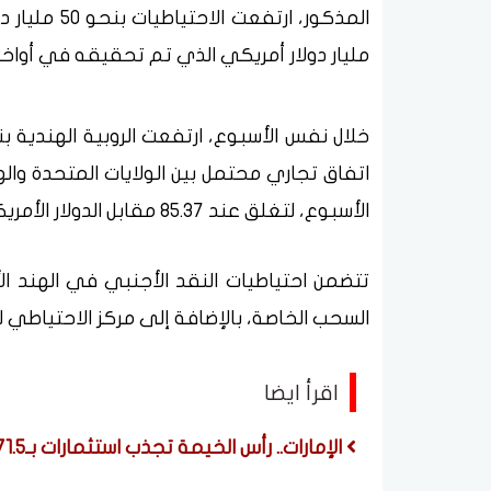
مليار دولار أمريكي الذي تم تحقيقه في أواخر سبت
الأسبوع، لتغلق عند 85.37 مقابل الدولار الأمريكي، وسط توترات جيوسياسية بين الهند وباكستان.
تتضمن احتياطيات النقد الأجنبي في الهند ال
السحب الخاصة، بالإضافة إلى مركز الاحتياطي 
اقرأ ايضا
الإمارات.. رأس الخيمة تجذب استثمارات بـ771.5 مليون درهم خلال النصف الأول من 2026