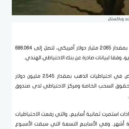
ند وباكستان
انخفضت احتياطيات النقد الأجنبي في الهند بمقدار 2.065 مليار دولار أمريكي، لتصل إلى 686.064
يُعزى هذا التراجع بشكل رئيسي إلى انخفاض في احتياطيات الذهب بمقدار 2.545 مليون دولار
قوق السحب الخاصة ومركز الاحتياطي لدى صندوق
ادات استمرت ثمانية أسابيع، والتي رفعت الاحتياطيات
شهر.. وفي الأسابيع التسعة التي سبقت الأسبوع