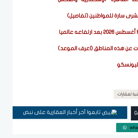
بشرى سارة للمواطنين (تفاصيل)
اليونسكو
ية لعقارات
تابعوا آخر أخبار العقارية على نبض
wha