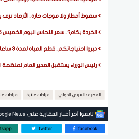
سقوط أمطار ولا موجات حارة.. الأرصاد تزف 
الخردة بكام؟.. سعر النحاس اليوم الخميس 6 أغسطس 2026 بعد ارتفاعه عالميا
دبروا احتياجاتكم.. قطع المياه لمدة 3 ساعات عن هذه المناطق (اعرف الموعد)
رئيس الوزراء يستقبل المدير العام لمنظمة 
المصرف العربي الدولي
مزادات علنية
مزادات علن
تابعوا آخر أخبار العقارية على Google News
tsapp
twitter
facebook