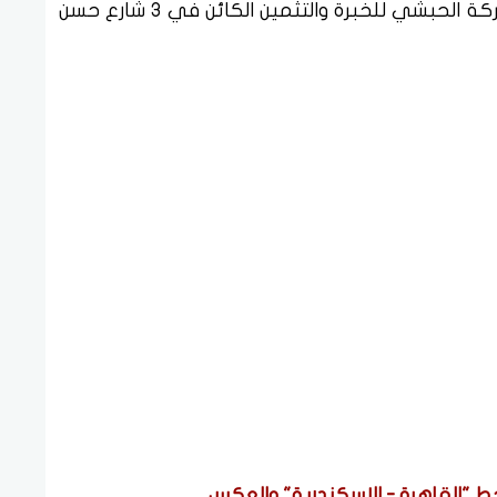
يمكن الحصول على كراسة الشروط من مقر شركة الحبشي للخبرة والتثمين الكائن في 3 شارع حسن
ط "القاهرة - الإسكندرية" والعكس