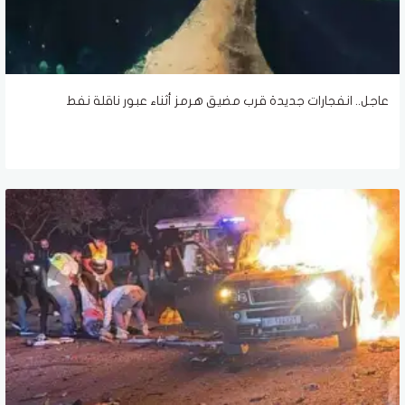
عاجل.. انفجارات جديدة قرب مضيق هرمز أثناء عبور ناقلة نفط