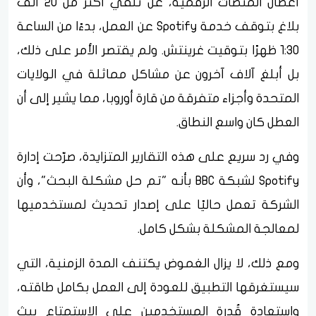
أعطال المنصات الرقمية، عن تلقي أكثر من 20 ألف
بلاغ بتوقف خدمة Spotify عن العمل، بدءًا من الساعة
1:30 ظهرًا بتوقيت غرينتش. ولم يقتصر الأمر على ذلك،
بل أبلغ آلاف آخرون عن مشاكل مماثلة في الولايات
المتحدة وأجزاء متفرقة من قارة أوروبا، مما يشير إلى أن
العطل كان واسع النطاق.
وفي رد سريع على هذه التقارير المتزايدة، صرّحت إدارة
Spotify لشبكة BBC بأنه "تم حل مشكلة البحث"، وأن
الشركة تعمل حاليًا على إصدار تحديث لمستخدميها
لمعالجة المشكلة بشكل كامل.
ومع ذلك، لا يزال الغموض يكتنف المدة الزمنية، التي
سيستغرقها التطبيق للعودة إلى العمل بكامل طاقته،
واستعادة قُدرة المستخدمين على الاستمتاع ببث