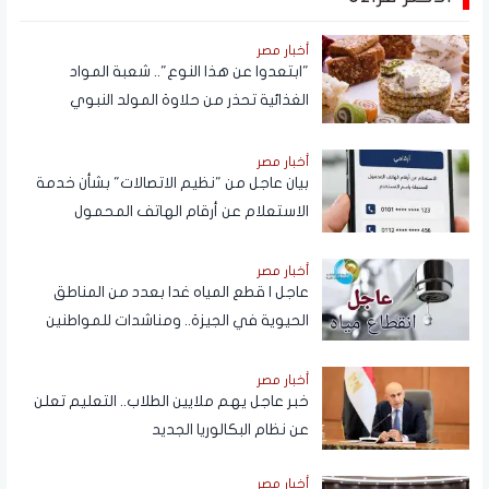
أخبار مصر
"ابتعدوا عن هذا النوع".. شعبة المواد
الغذائية تحذر من حلاوة المولد النبوي
أخبار مصر
بيان عاجل من "نظيم الاتصالات" بشأن خدمة
الاستعلام عن أرقام الهاتف المحمول
المسجلة باسم المستخدم عبر تطبيق My
NTRA
أخبار مصر
عاجل | قطع المياه غدا بعدد من المناطق
الحيوية في الجيزة.. ومناشدات للمواطنين
بتدبير احتياجاتهم
أخبار مصر
خبر عاجل يهم ملايين الطلاب.. التعليم تعلن
عن نظام البكالوريا الجديد
أخبار مصر