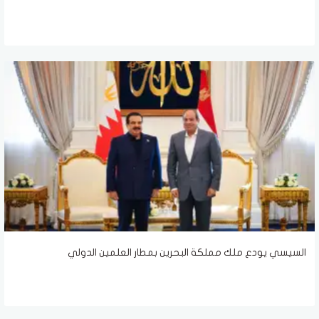
السيسي يودع ملك مملكة البحرين بمطار العلمين الدولي