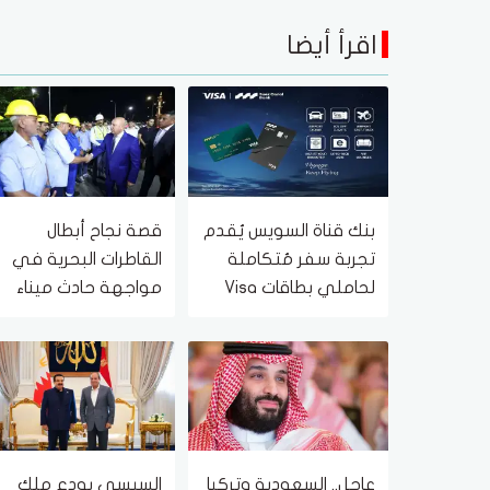
اقرأ أيضا
بنك قناة السويس يُقدم
قصة نجاح أبطال
تجربة سفر مُتكاملة
القاطرات البحرية في
لحاملي بطاقات Visa
مواجهة حادث ميناء
الائتمانية
دمياط (فيديو)
عاجل.. السعودية وتركيا
السيسي يودع ملك