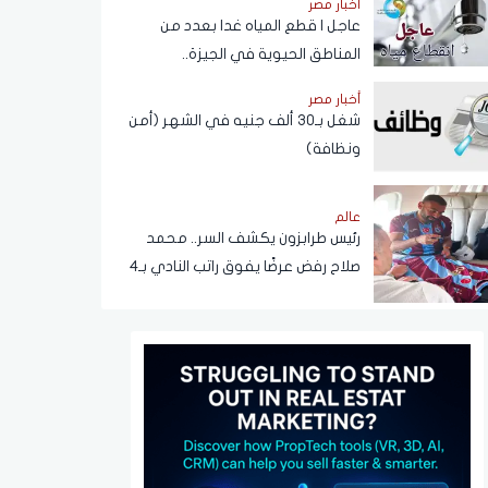
أخبار مصر
عبر تطبيق My NTRA
عاجل | قطع المياه غدا بعدد من
المناطق الحيوية في الجيزة..
ومناشدات للمواطنين بتدبير
أخبار مصر
احتياجاتهم
شغل بـ30 ألف جنيه في الشهر (أمن
ونظافة)
عالم
رئيس طرابزون يكشف السر.. محمد
صلاح رفض عرضًا يفوق راتب النادي بـ4
أضعاف