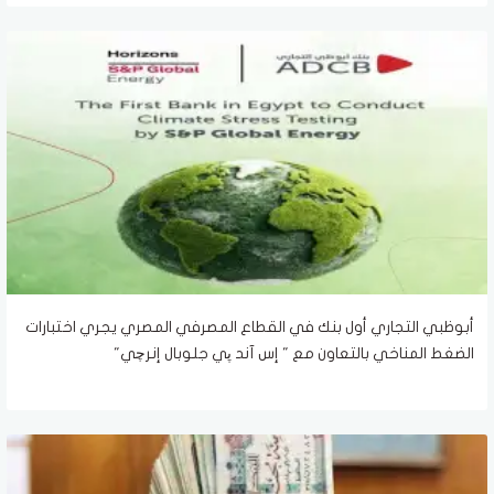
أبوظبي التجاري أول بنك في القطاع المصرفي المصري يجري اختبارات
الضغط المناخي بالتعاون مع " إس آند پي جلوبال إنرچي"