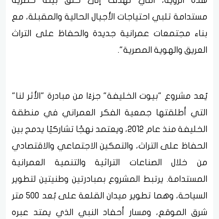
هذه الرؤية، التي تهدف إلى خلق بيئة حضرية
مستدامة تلبي احتياجات الأجيال الحالية والمقبلة، مع
بناء مجتمعات عمرانية جديدة والحفاظ على التراث
العريق والهوية المصرية".
يُعد مشروع "بيوت الخليفة" جزءًا من مبادرة "الأثر لنا"
التي أطلقتها جمعية الفكر العمراني في منطقة
الخليفة منذ عام 2012، ويعتمد نهجًا تشاركيًا يدمج بين
الحفاظ على التراث، والتمكين الاجتماعي والاقتصادي
من خلال الصناعات التراثية والتنمية العمرانية
المستدامة. يرتبط المشروع بمبادرتين وطنيتين لتطوير
السياحة، وهما تطوير ميدان القلعة على بُعد 500 متر
شرق الموقع، ومسار أحفاد النبي الذي يمتد عبره