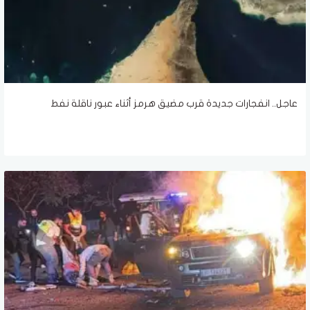
عاجل.. انفجارات جديدة قرب مضيق هرمز أثناء عبور ناقلة نفط