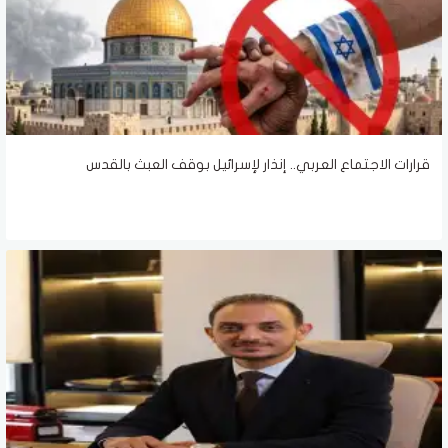
قرارات الاجتماع العربي.. إنذار لإسرائيل بوقف العبث بالقدس