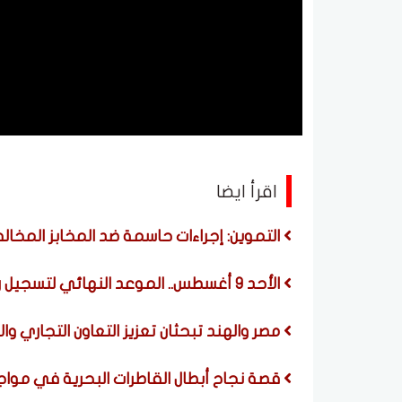
اقرأ ايضا
التموين: إجراءات حاسمة ضد المخابز المخالفة
الأحد 9 أغسطس.. الموعد النهائي لتسجيل رغبات المرحلة الأولى للتنسيق
مصر والهند تبحثان تعزيز التعاون التجاري
قصة نجاح أبطال القاطرات البحرية في مواج