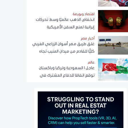
أضعاف
اقتصاد وبورصة
انخفاض الذهب عالميًا وسط تحركات
إيرانية لمنع السفن الأمريكية
والإسرائيلية من مرور هرمز
أخبار مصر
غلق طريق مصر أسوان الزراعي الغربي
كليًّا للقادم من ميدان المنيب تجاه
العياط
عالم
عاجل | السعودية وتركيا وباكستان
توقع اتفاقا للدفاع المشترك في
الرياض