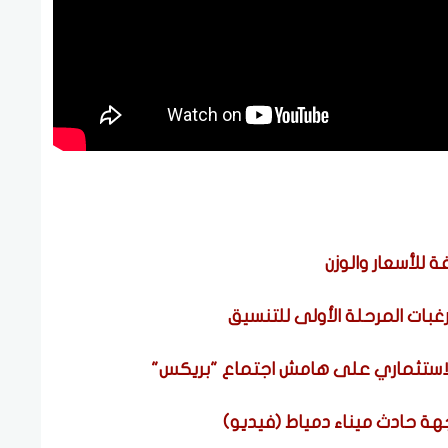
 للأسعار والوزن
 والاستثماري على هامش اجتماع "بريكس"
هة حادث ميناء دمياط (فيديو)