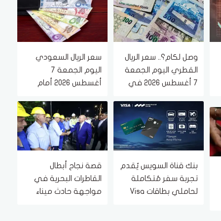
وصل لكام؟.. سعر الريال
سعر الريال السعودي
القطري اليوم الجمعة
اليوم الجمعة 7
7 أغسطس 2026 في
أغسطس 2026 أمام
البنوك
الجنيه المصري في
البنوك
بنك قناة السويس يُقدم
قصة نجاح أبطال
تجربة سفر مُتكاملة
القاطرات البحرية في
لحاملي بطاقات Visa
مواجهة حادث ميناء
الائتمانية
دمياط (فيديو)