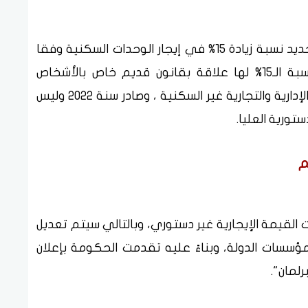
وأكد أنه لا صحة لما تردد من شائعات بشأن تحديد نسبة زيادة 15% في إيجار الوحدات السكنية وفقا
لتعديلات قانون الايجار القديم، موضحًا أن نسبة الـ15% لها علاقة بقانون قديم خاص بالأشخاص
الاعتبارية، وهم الحكومة والشركات للوحدات الإدارية والتجارية غير السكنية ، وصادر سنة 2022 وليس
تورية العليا.
م
ت القيمة الإيجارية غير دستوري، وبالتالي سيتم تعديل
مؤسسات الدولة، وبناءً عليه تقدمت الحكومة بإعلان
رلمان".