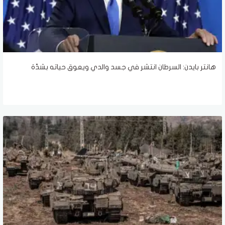
هانتر بايدن: السرطان انتشر في جسد والدي ويعوق حياته بشدّة