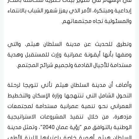
في الإسهام في تطوير بيئات حضرية متكاملة بأفكار
إبداعية ومبتكرة، الأمر الذي يعزز شعور الشباب بالانتماء
والمسئولية تجاه مجتمعاتهم.
وتطرق للحديث عن مدينة السلطان هيثم، والتي
وصفها بأنها أيقونة عمرانية وإرث للمستقبل وهدية
مستدامة للأجيال القادمة ولجميع شرائح المجتمع.
وأضاف أن مدينة السلطان هيثم تأتي تتويجا لرحلة
التحول الشامل التي تنتهجها وزارة الإسكان والتخطيط
العمراني نحو تنمية عمرانية مستدامة لمجتمعات
مزدهرة، من خلال تنفيذ المشروعات الاستراتيجية
الوطنية بالتوافق مع "رؤية عمان 2040"، وتمثل مدينة
السلطان هيثم أهمية خاصة باعتبارها اللبنة الأولى