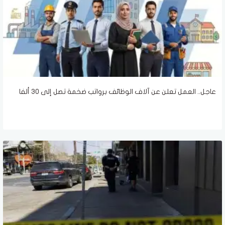
عاجل.. العمل تعلن عن آلاف الوظائف برواتب ضخمة تصل إلى 30 ألفا