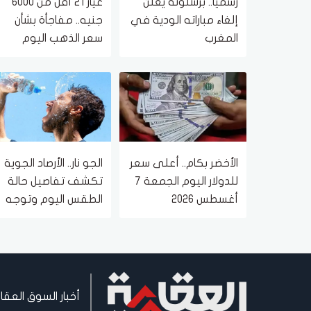
رسميا.. برشلونة يعلن
عيار 21 أقل من 6000
إلغاء مباراته الودية في
جنيه.. مفاجأة بشأن
المغرب
سعر الذهب اليوم
الجمعة 7 أغسطس
2026
الأخضر بكام.. أعلى سعر
الجو نار.. الأرصاد الجوية
للدولار اليوم الجمعة 7
تكشف تفاصيل حالة
أغسطس 2026
الطقس اليوم وتوجه
تحذير هام للمواطنين
أخبار السوق العقا