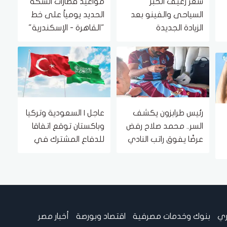
سعر رغيف الخبز
مواعيد قطارات السكة
السياحى والفينو بعد
الحديد يومياً على خط
الزيادة الجديدة
"القاهرة - الإسكندرية"
والعكس
رئيس طرابزون يكشف
عاجل | السعودية وتركيا
السر.. محمد صلاح رفض
وباكستان توقع اتفاقا
عرضًا يفوق راتب النادي
للدفاع المشترك في
بـ4 أضعاف
الرياض
ري
بنوك وخدمات مصرفية
اقتصاد وبورصة
أخبار مصر