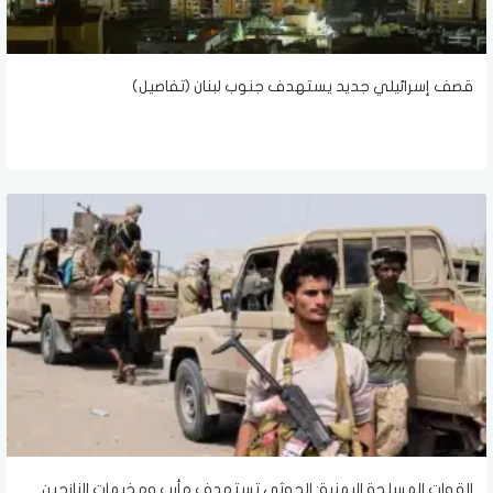
قصف إسرائيلي جديد يستهدف جنوب لبنان (تفاصيل)
القوات المسلحة اليمنية: الحوثي تستهدف مأرب ومخيمات النازحين