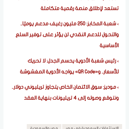
تستعد لإطلاق منصة رقمية متكاملة
شعبة المخابز: 250 مليون رغيف مدعم يوميًا..
والتحول للدعم النقدي لن يؤثر على توفير السلع
الأساسية
رئيس شعبة الأدوية يحسم الجدل: لا تحريك
للأسعار.. و«QR Code» يواجه الأدوية المغشوشة
موديز: سوق الائتمان الخاص يتجاوز تريليوني دولار..
ونتوقع وصوله إلى 4 تريليونات بنهاية العقد
الاستثمارات السعودية في مصر
مصر والسعودية